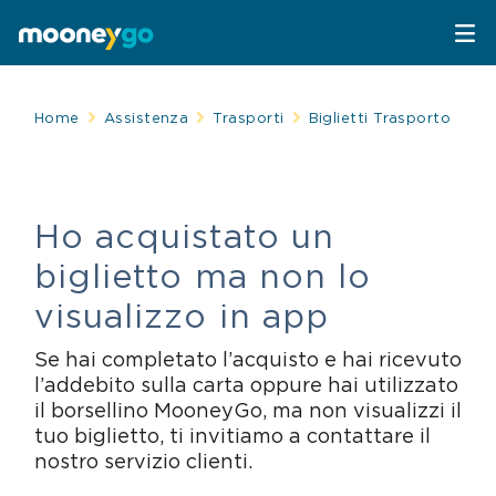
Parcheggi
Home
Assistenza
Trasporti
Biglietti Trasporto
Parcheggia con MooneyGo
Mobilità
Ho acquistato un
Sosta su strisce blu
Spostati con MooneyGo
Telepedaggio
biglietto ma non lo
Parcheggi in struttura
Trasporto pubblico
Telepedaggio
Assistenza Stradale
visualizzo in app
Se hai completato l’acquisto e hai ricevuto
Treni e bus
Parcheggi convenzionati
Attrazioni
l’addebito sulla carta oppure hai utilizzato
il borsellino MooneyGo, ma non visualizzi il
Taxi
Area C di Milano
FAQ
tuo biglietto, ti invitiamo a contattare il
nostro servizio clienti.
Mobility sharing
Traghetto Stretto Messina