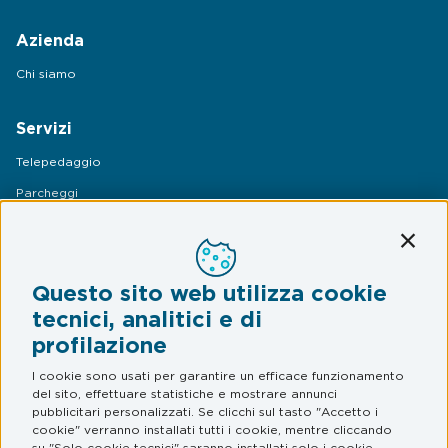
Azienda
Chi siamo
Servizi
Telepedaggio
Parcheggi
Mobilità
Conti
Assistenza Stradale
Questo sito web utilizza cookie
Legal & Privacy
tecnici, analitici e di
profilazione
Termini e condizioni
Informativa privacy
I cookie sono usati per garantire un efficace funzionamento
del sito, effettuare statistiche e mostrare annunci
Web Privacy e Cookie Policy
pubblicitari personalizzati. Se clicchi sul tasto "Accetto i
cookie" verranno installati tutti i cookie, mentre cliccando
su "Solo cookie tecnici" saranno installati solo i cookie