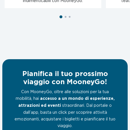
indimenticabili con MooneyGo.
teat
Pianifica il tuo prossimo
viaggio con MooneyGo!
Con MooneyGo, oltre alle soluzioni per la tua
mobilità, hai
accesso a un mondo di esperienze,
attrazioni ed eventi
straordinari. Dal portale o
dall’app, basta un click per scoprire attività
emozionanti, acquistare i biglietti e pianificare il tuo
viaggio.