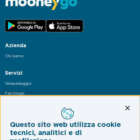
Azienda
Chi siamo
Servizi
Telepedaggio
Parcheggi
Mobilità
Conti
Assistenza Stradale
Questo sito web utilizza cookie
Legal & Privacy
tecnici, analitici e di
Termini e condizioni