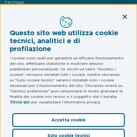
Parcheggi
Mobilità
Conti
Assistenza Stradale
Questo sito web utilizza cookie
Legal & Privacy
tecnici, analitici e di
profilazione
Termini e condizioni
Informativa privacy
I cookie sono usati per garantire un efficace funzionamento
del sito, effettuare statistiche e mostrare annunci
Web Privacy e Cookie Policy
pubblicitari personalizzati. Se clicchi sul tasto "Accetto i
cookie" verranno installati tutti i cookie, mentre cliccando
su "Solo cookie tecnici" saranno installati solo i cookie
FAQ
necessari per il funzionamento del sito. Cliccando invece su
"Gestisci preferenze" puoi selezionare in modo granulare le
Domande frequenti
finalità dei cookie non tecnici e il soggetto che li installa.
Clicca qui
per visualizzare l’informativa privacy.
Accetta cookie
Preferenze Cookie
Solo cookie tecnici