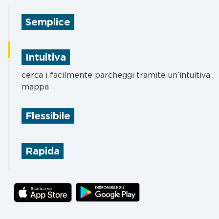
Semplice
risparmia tempo prezioso pagando in un tap
dall’app
Intuitiva
cerca i facilmente parcheggi tramite un’intuitiva
mappa
Flessibile
termina in anticipo o prolunga la sosta dall’app
ovunque tu sia
Rapida
paga la sosta su strisce blu in oltre 550 città
italiane: è il modo più veloce e sicuro!