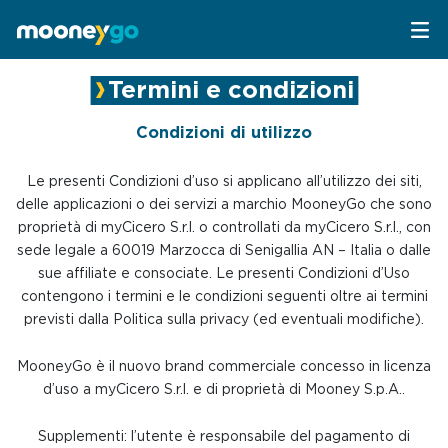
Termini e condizioni
Parcheggi
Condizioni di utilizzo
Parcheggia con MooneyGo
Mobilità
Le presenti Condizioni d’uso si applicano all’utilizzo dei siti,
delle applicazioni o dei servizi a marchio MooneyGo che sono
Sosta su strisce blu
Spostati con MooneyGo
Telepedaggio
proprietà di myCicero S.r.l. o controllati da myCicero S.r.l., con
sede legale a 60019 Marzocca di Senigallia AN – Italia o dalle
Parcheggi in struttura
Trasporto pubblico
Telepedaggio
sue affiliate e consociate. Le presenti Condizioni d’Uso
Assistenza Stradale
contengono i termini e le condizioni seguenti oltre ai termini
previsti dalla Politica sulla privacy (ed eventuali modifiche).
Treni e bus
Parcheggi convenzionati
Attrazioni
MooneyGo è il nuovo brand commerciale concesso in licenza
Taxi
Area C di Milano
FAQ
d’uso a myCicero S.r.l. e di proprietà di Mooney S.p.A..
Mobility sharing
Traghetto Stretto Messina
Supplementi: l’utente è responsabile del pagamento di