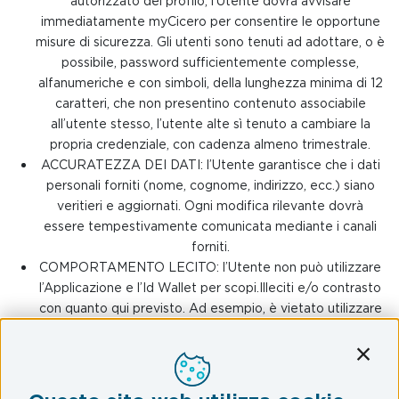
autorizzato del profilo, l’Utente dovrà avvisare
immediatamente myCicero per consentire le opportune
misure di sicurezza. Gli utenti sono tenuti ad adottare, o è
possibile, password sufficientemente complesse,
alfanumeriche e con simboli, della lunghezza minima di 12
caratteri, che non presentino contenuto associabile
all’utente stesso, l’utente alte sì tenuto a cambiare la
propria credenziale, con cadenza almeno trimestrale.
ACCURATEZZA DEI DATI: l’Utente garantisce che i dati
personali forniti (nome, cognome, indirizzo, ecc.) siano
veritieri e aggiornati. Ogni modifica rilevante dovrà
essere tempestivamente comunicata mediante i canali
forniti.
COMPORTAMENTO LECITO: l’Utente non può utilizzare
l’Applicazione e l’Id Wallet per scopi.Illeciti e/o contrasto
con quanto qui previsto. Ad esempio, è vietato utilizzare
il profilo per commettere frodi, impersonare altri o violare
diritti di terzi. Il mancato rispetto di tali obblighi può
Conti
comportare la sospensione immediata della licenza.