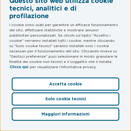
Questo sito web utilizza cookie
La presente Licenza viene concessa a tempo indeterminato
tecnici, analitici e di
dal momento dell’attivazione del profilo federato. L’Utente
profilazione
può cessare la licenza in qualsiasi momento, non utilizzando i
servizi. Allo stesso modo, myCicero si riserva il diritto di
I cookie sono usati per garantire un efficace funzionamento
sospendere o revocare in ogni momento la licenza, senza
del sito, effettuare statistiche e mostrare annunci
alcun improvviso, unilateralmente e a propria totale
pubblicitari personalizzati. Se clicchi sul tasto "Accetto i
cookie" verranno installati tutti i cookie, mentre cliccando
discrezione. myCicero si riserva la facoltà di sospendere
su "Solo cookie tecnici" saranno installati solo i cookie
temporaneamente l’accesso all’Id Wallet, anche senza
necessari per il funzionamento del sito. Cliccando invece su
preavviso, in presenza di fondati sospetti di violazione della
"Gestisci preferenze" puoi selezionare in modo granulare le
finalità dei cookie non tecnici e il soggetto che li installa.
sicurezza, uso fraudolento, accessi anomali o tentativi di
Clicca qui
per visualizzare l’informativa privacy.
attacco informatico. In tali casi, l’Utente sarà prontamente
informato e potrà richiedere la riattivazione previa verifica
dell’identità e della sicurezza del profilo.
Accetta cookie
5. REQUISITI MINIMI DI SISTEMA ED INTEROPERABILITÀ
Solo cookie tecnici
L’accesso alla Applicazione richiede un dispositivo
Maggiori informazioni
compatibile con le versioni minime dei sistemi operativi
Accedi
supportati. myCicero non garantisce il corretto
funzionamento del servizio su dispositivi obsoleti,