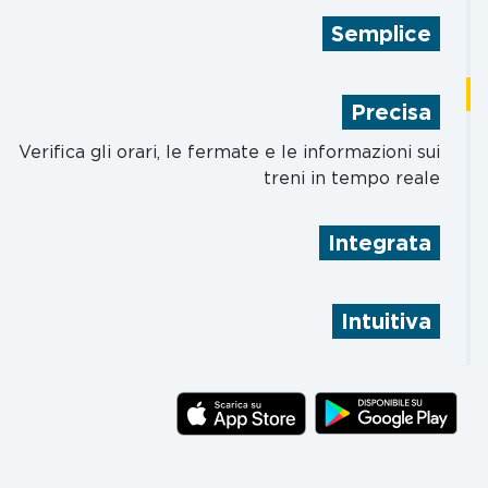
Semplice
acquista biglietti e abbonamenti per bus, treni e
metro della tua città
Precisa
Verifica gli orari, le fermate e le informazioni sui
treni in tempo reale
Integrata
MooneyGo ti propone la combinazione di mezzi
più adatta a te per arrivare a destinazione
Intuitiva
trova le fermate dei mezzi pubblici su una
mappa intuitiva