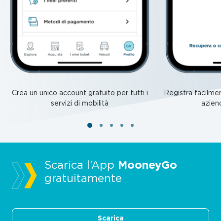
Crea un unico account gratuito per tutti i
Registra facilmen
servizi di mobilità
azien
Scarica l’App
MooneyGo
gratuitamente
Scarica