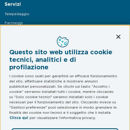
Servizi
Telepedaggio
Parcheggi
Mobilità
Conti
Assistenza Stradale
Questo sito web utilizza cookie
Legal & Privacy
tecnici, analitici e di
profilazione
Termini e condizioni
Informativa privacy
I cookie sono usati per garantire un efficace funzionamento
del sito, effettuare statistiche e mostrare annunci
Web Privacy e Cookie Policy
pubblicitari personalizzati. Se clicchi sul tasto "Accetto i
cookie" verranno installati tutti i cookie, mentre cliccando
su "Solo cookie tecnici" saranno installati solo i cookie
FAQ
necessari per il funzionamento del sito. Cliccando invece su
"Gestisci preferenze" puoi selezionare in modo granulare le
Domande frequenti
finalità dei cookie non tecnici e il soggetto che li installa.
Clicca qui
per visualizzare l’informativa privacy.