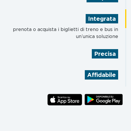
inserisci la destinazione che preferisci:
MooneyGo ti offrirà le soluzioni migliori e più
Integrata
comode per raggiungerla
prenota o acquista i biglietti di treno e bus in
un’unica soluzione
Precisa
consulta le informazioni in tempo reale mentre
sei in treno
Affidabile
convalida il tuo biglietto direttamente dall’app
e goditi il viaggio