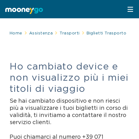
Parcheggi
Home
Assistenza
Trasporti
Biglietti Trasporto
Parcheggia con MooneyGo
Mobilità
Ho cambiato device e
Sosta su strisce blu
Spostati con MooneyGo
Telepedaggio
non visualizzo più i miei
Parcheggi in struttura
Trasporto pubblico
Telepedaggio
Assistenza Stradale
titoli di viaggio
Se hai cambiato dispositivo e non riesci
Treni e bus
Parcheggi convenzionati
Attrazioni
più a visualizzare i tuoi biglietti in corso di
validità, ti invitiamo a contattare il nostro
Taxi
Area C di Milano
FAQ
servizio clienti.
Mobility sharing
Traghetto Stretto Messina
Puoi chiamarci al numero +39 071