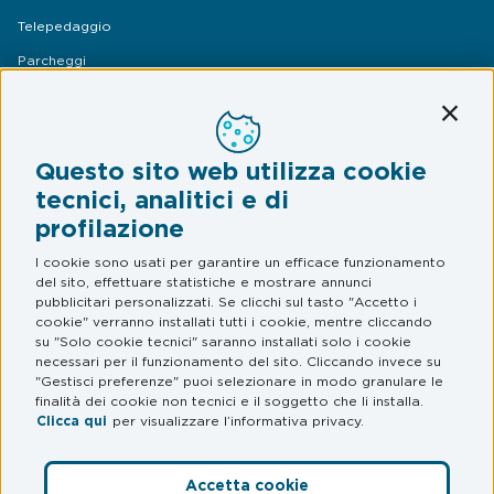
Telepedaggio
Parcheggi
Mobilità
Conti
Assistenza Stradale
Questo sito web utilizza cookie
Legal & Privacy
tecnici, analitici e di
profilazione
Termini e condizioni
Informativa privacy
I cookie sono usati per garantire un efficace funzionamento
del sito, effettuare statistiche e mostrare annunci
Web Privacy e Cookie Policy
pubblicitari personalizzati. Se clicchi sul tasto "Accetto i
cookie" verranno installati tutti i cookie, mentre cliccando
su "Solo cookie tecnici" saranno installati solo i cookie
FAQ
necessari per il funzionamento del sito. Cliccando invece su
"Gestisci preferenze" puoi selezionare in modo granulare le
Domande frequenti
finalità dei cookie non tecnici e il soggetto che li installa.
Clicca qui
per visualizzare l’informativa privacy.
Accetta cookie