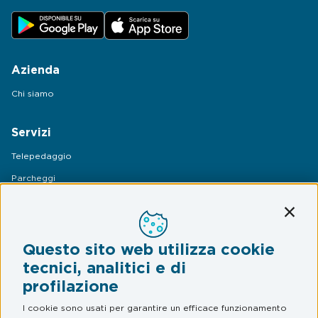
Azienda
Chi siamo
Servizi
Telepedaggio
Parcheggi
Mobilità
Conti
Assistenza Stradale
Questo sito web utilizza cookie
Legal & Privacy
tecnici, analitici e di
profilazione
Termini e condizioni
Informativa privacy
I cookie sono usati per garantire un efficace funzionamento