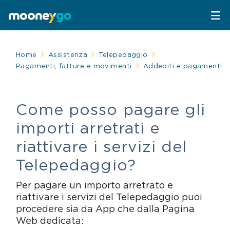
Parcheggi
Home
Assistenza
Telepedaggio
Pagamenti, fatture e movimenti
Addebiti e pagamenti
Parcheggia con MooneyGo
Mobilità
Come posso pagare gli
Sosta su strisce blu
Spostati con MooneyGo
Telepedaggio
importi arretrati e
Parcheggi in struttura
Trasporto pubblico
Telepedaggio
Assistenza Stradale
riattivare i servizi del
Telepedaggio?
Treni e bus
Parcheggi convenzionati
Attrazioni
Per pagare un importo arretrato e
Taxi
Area C di Milano
riattivare i servizi del Telepedaggio puoi
FAQ
procedere sia da App che dalla Pagina
Web dedicata:
Mobility sharing
Traghetto Stretto Messina