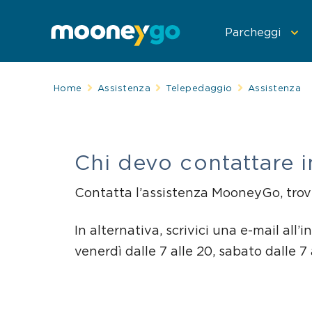
Parcheggi
Home
Assistenza
Telepedaggio
Assistenza
Parcheggia con
Spostati con Mo
Telepedaggio
Chi devo contattare i
Contatta l’assistenza MooneyGo, trovi 
In alternativa, scrivici una e-mail all’i
venerdì dalle 7 alle 20, sabato dalle 7 a