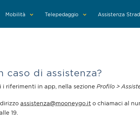
Mobilità
Telepedaggio
Assistenza Strad
 MooneyGo
oneyGo
Parcheggi convenzionati
Trasporto pubblico
Sosta su strisce blu
Area C di Milano
Treni e bus
Parcheggi in st
n caso di assistenza?
i riferimenti in app, nella sezione
Profilo > Assist
ndirizzo
assistenza@mooneygo.it
o chiamaci al nu
lle 19.