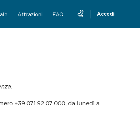
Accedi
ale
Attrazioni
FAQ
ruttura
Taxi
Traghetto Stretto Messina
Mobility sharing
enza.
mero +39 071 92 07 000, da lunedì a