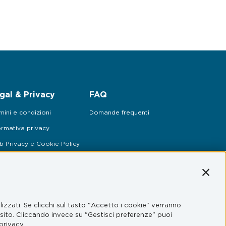
gal & Privacy
FAQ
mini e condizioni
Domande frequenti
ormativa privacy
 Privacy e Cookie Policy
Conti
izzati. Se clicchi sul tasto "Accetto i cookie" verranno
l sito. Cliccando invece su "Gestisci preferenze" puoi
privacy.