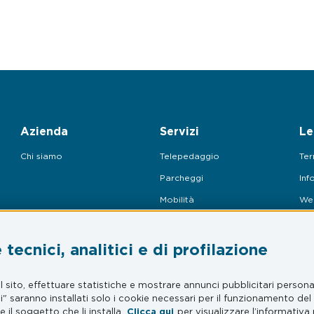
Azienda
Servizi
Le
Chi siamo
Telepedaggio
Ter
Parcheggi
Inf
Mobilità
Web
Assistenza Stradale
tecnici, analitici e di profilazione
sito, effettuare statistiche e mostrare annunci pubblicitari personal
ci" saranno installati solo i cookie necessari per il funzionamento de
 il soggetto che li installa.
Clicca qui
per visualizzare l’informativa 