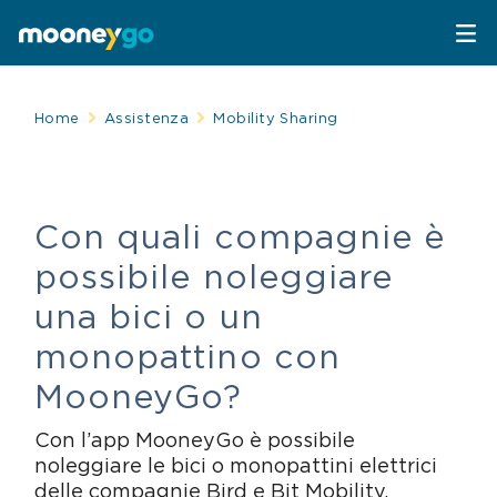
Parcheggi
Home
Assistenza
Mobility Sharing
Parcheggia con MooneyGo
Mobilità
Con quali compagnie è
Sosta su strisce blu
Spostati con MooneyGo
Telepedaggio
possibile noleggiare
Parcheggi in struttura
Trasporto pubblico
Telepedaggio
Assistenza Stradale
una bici o un
monopattino con
Treni e bus
Parcheggi convenzionati
Attrazioni
MooneyGo?
Taxi
Area C di Milano
FAQ
Con l’app MooneyGo è possibile
noleggiare le bici o monopattini elettrici
Mobility sharing
Traghetto Stretto Messina
delle compagnie Bird e Bit Mobility.