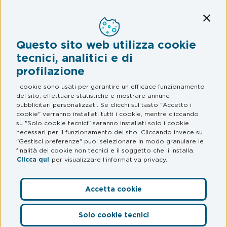
Mobilità
Conti
Assistenza Stradale
Questo sito web utilizza cookie
Legal & Privacy
tecnici, analitici e di
profilazione
Termini e condizioni
Informativa privacy
I cookie sono usati per garantire un efficace funzionamento
del sito, effettuare statistiche e mostrare annunci
Web Privacy e Cookie Policy
pubblicitari personalizzati. Se clicchi sul tasto "Accetto i
cookie" verranno installati tutti i cookie, mentre cliccando
su "Solo cookie tecnici" saranno installati solo i cookie
FAQ
necessari per il funzionamento del sito. Cliccando invece su
"Gestisci preferenze" puoi selezionare in modo granulare le
Domande frequenti
finalità dei cookie non tecnici e il soggetto che li installa.
Clicca qui
per visualizzare l’informativa privacy.
Accetta cookie
Preferenze Cookie
Solo cookie tecnici