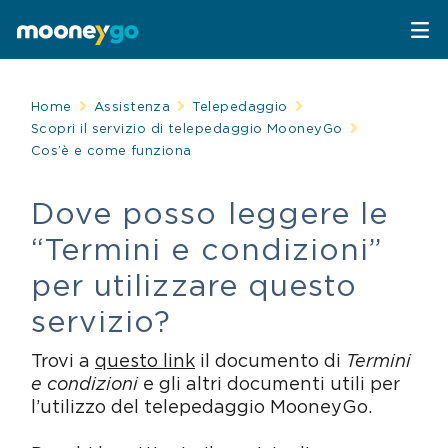
Parcheggi
Home
Assistenza
Telepedaggio
Scopri il servizio di telepedaggio MooneyGo
Cos’è e come funziona
Parcheggia con MooneyGo
Mobilità
Dove posso leggere le
Sosta su strisce blu
Spostati con MooneyGo
Telepedaggio
“Termini e condizioni”
Parcheggi in struttura
Trasporto pubblico
Telepedaggio
Assistenza Stradale
per utilizzare questo
servizio?
Treni e bus
Parcheggi convenzionati
Attrazioni
Trovi a
questo link
il documento di
Termini
Taxi
Area C di Milano
e condizioni
e gli altri documenti utili per
FAQ
l’utilizzo del telepedaggio MooneyGo.
Mobility sharing
Traghetto Stretto Messina