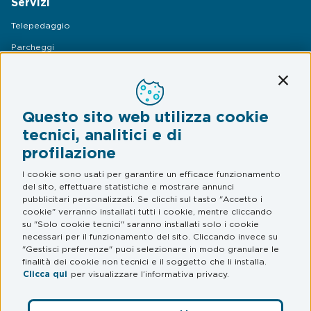
Servizi
Telepedaggio
Parcheggi
Mobilità
Conti
Assistenza Stradale
Questo sito web utilizza cookie
Legal & Privacy
tecnici, analitici e di
profilazione
Termini e condizioni
Informativa privacy
I cookie sono usati per garantire un efficace funzionamento
del sito, effettuare statistiche e mostrare annunci
Web Privacy e Cookie Policy
pubblicitari personalizzati. Se clicchi sul tasto "Accetto i
cookie" verranno installati tutti i cookie, mentre cliccando
su "Solo cookie tecnici" saranno installati solo i cookie
FAQ
necessari per il funzionamento del sito. Cliccando invece su
"Gestisci preferenze" puoi selezionare in modo granulare le
Domande frequenti
finalità dei cookie non tecnici e il soggetto che li installa.
Clicca qui
per visualizzare l’informativa privacy.