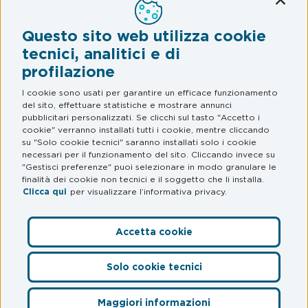
Conti
Assistenza Stradale
Questo sito web utilizza cookie
Legal & Privacy
tecnici, analitici e di
profilazione
Termini e condizioni
Informativa privacy
I cookie sono usati per garantire un efficace funzionamento
del sito, effettuare statistiche e mostrare annunci
Web Privacy e Cookie Policy
pubblicitari personalizzati. Se clicchi sul tasto "Accetto i
cookie" verranno installati tutti i cookie, mentre cliccando
su "Solo cookie tecnici" saranno installati solo i cookie
FAQ
necessari per il funzionamento del sito. Cliccando invece su
"Gestisci preferenze" puoi selezionare in modo granulare le
Domande frequenti
finalità dei cookie non tecnici e il soggetto che li installa.
Clicca qui
per visualizzare l’informativa privacy.
Accetta cookie
Preferenze Cookie
Solo cookie tecnici
© myCicero S.r.l.
– Società del Gruppo Mooney – P. IVA
12564030968 – S.S. Adriatica Sud 228/D –
Maggiori informazioni