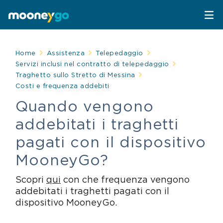
Parcheggi
Home
Assistenza
Telepedaggio
Servizi inclusi nel contratto di telepedaggio
Traghetto sullo Stretto di Messina
Parcheggia con MooneyGo
Mobilità
Costi e frequenza addebiti
Quando vengono
Sosta su strisce blu
Spostati con MooneyGo
Telepedaggio
addebitati i traghetti
Parcheggi in struttura
Trasporto pubblico
Telepedaggio
Assistenza Stradale
pagati con il dispositivo
MooneyGo?
Treni e bus
Parcheggi convenzionati
Attrazioni
Scopri
qui
con che frequenza vengono
Taxi
Area C di Milano
addebitati i traghetti pagati con il
FAQ
dispositivo MooneyGo.
Mobility sharing
Traghetto Stretto Messina