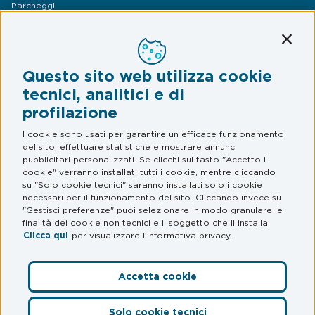
Parcheggi
Mobilità
Conti
Assistenza Stradale
Questo sito web utilizza cookie
Legal & Privacy
tecnici, analitici e di
profilazione
Termini e condizioni
Informativa privacy
I cookie sono usati per garantire un efficace funzionamento
del sito, effettuare statistiche e mostrare annunci
Web Privacy e Cookie Policy
pubblicitari personalizzati. Se clicchi sul tasto "Accetto i
cookie" verranno installati tutti i cookie, mentre cliccando
su "Solo cookie tecnici" saranno installati solo i cookie
FAQ
necessari per il funzionamento del sito. Cliccando invece su
"Gestisci preferenze" puoi selezionare in modo granulare le
Domande frequenti
finalità dei cookie non tecnici e il soggetto che li installa.
Clicca qui
per visualizzare l’informativa privacy.
Accetta cookie
Preferenze Cookie
Solo cookie tecnici