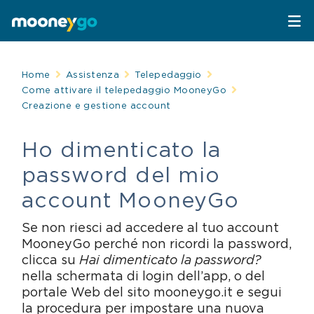
Parcheggi
Home
Assistenza
Telepedaggio
Come attivare il telepedaggio MooneyGo
Creazione e gestione account
Parcheggia con MooneyGo
Mobilità
Ho dimenticato la
Sosta su strisce blu
Spostati con MooneyGo
Telepedaggio
password del mio
Parcheggi in struttura
Trasporto pubblico
Telepedaggio
Assistenza Stradale
account MooneyGo
Se non riesci ad accedere al tuo account
Treni e bus
Parcheggi convenzionati
Attrazioni
MooneyGo perché non ricordi la password,
clicca su
Hai dimenticato la password?
Taxi
Area C di Milano
FAQ
nella schermata di login dell’app, o del
portale Web del sito mooneygo.it e segui
Mobility sharing
Traghetto Stretto Messina
la procedura per impostare una nuova