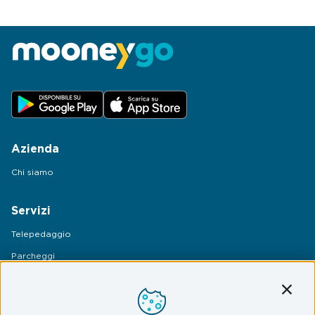
Azienda
Chi siamo
Servizi
Telepedaggio
Parcheggi
Mobilità
Conti
Assistenza Stradale