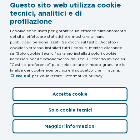
Questo sito web utilizza cookie
Legal & Privacy
tecnici, analitici e di
profilazione
Termini e condizioni
Informativa privacy
I cookie sono usati per garantire un efficace funzionamento
del sito, effettuare statistiche e mostrare annunci
Web Privacy e Cookie Policy
pubblicitari personalizzati. Se clicchi sul tasto "Accetto i
cookie" verranno installati tutti i cookie, mentre cliccando
su "Solo cookie tecnici" saranno installati solo i cookie
FAQ
necessari per il funzionamento del sito. Cliccando invece su
"Gestisci preferenze" puoi selezionare in modo granulare le
Domande frequenti
finalità dei cookie non tecnici e il soggetto che li installa.
Clicca qui
per visualizzare l’informativa privacy.
Accetta cookie
Preferenze Cookie
Solo cookie tecnici
© myCicero S.r.l.
– Società del Gruppo Mooney – P. IVA
12564030968 – S.S. Adriatica Sud 228/D –
Maggiori informazioni
Accedi
60619 Senigallia (AN). MooneyGo è un marchio registrato di
proprietà di Mooney S.p.A.