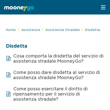
Parcheggi
Home
Assistenza
Assistenza Stradale
Disdetta
Parcheggia con MooneyGo
Mobilità
Disdetta
Sosta su strisce blu
Spostati con MooneyGo
Telepedaggio
Cosa comporta la disdetta del servizio di
assistenza stradale MooneyGo?
Parcheggi in struttura
Trasporto pubblico
Telepedaggio
Assistenza Stradale
Come posso dare disdetta al servizio di
assistenza stradale MooneyGo?
Treni e bus
Parcheggi convenzionati
Attrazioni
Come posso esercitare il diritto di
Taxi
Area C di Milano
ripensamento per il servizio di
FAQ
assistenza stradale?
Mobility sharing
Traghetto Stretto Messina