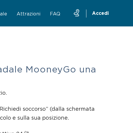
Accedi
ale
Attrazioni
FAQ
ruttura
Taxi
Traghetto Stretto Messina
Mobility sharing
stradale MooneyGo una
io.
 “Richiedi soccorso” (dalla schermata
icolo e sulla sua posizione.