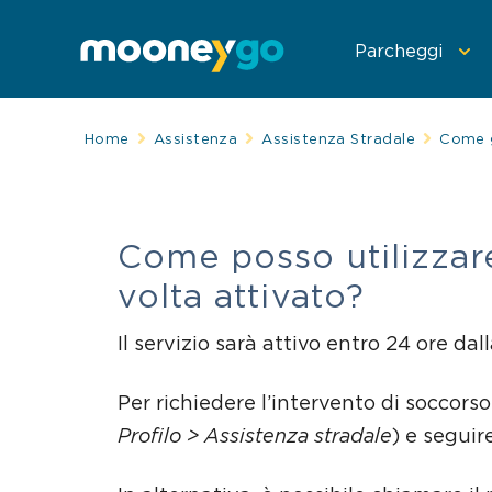
Parcheggi
Home
Assistenza
Assistenza Stradale
Come g
Parcheggia con
Spostati con Mo
Telepedaggio
Come posso utilizzare
volta attivato?
Il servizio sarà attivo entro 24 ore dal
Per richiedere l’intervento di soccors
Profilo > Assistenza stradale
) e seguir