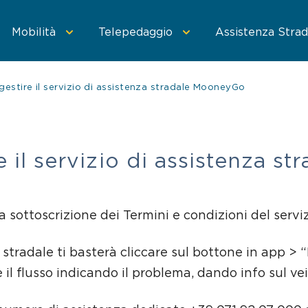
Mobilità
Telepedaggio
Assistenza Strad
estire il servizio di assistenza stradale MooneyGo
 MooneyGo
oneyGo
Parcheggi convenzionati
Trasporto pubblico
Sosta su strisce blu
Area C di Milano
Treni e bus
Parcheggi in st
 il servizio di assistenza 
la sottoscrizione dei Termini e condizioni del serviz
o stradale ti basterà cliccare sul bottone in app >
e il flusso indicando il problema, dando info sul ve