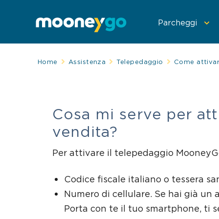
Parcheggi
Home
Assistenza
Telepedaggio
Come attiva
Parcheggia con
Spostati con Mo
Telepedaggio
Cosa mi serve per at
vendita?
Per attivare il telepedaggio MooneyG
Codice fiscale italiano o tessera san
Numero di cellulare. Se hai già un 
Porta con te il tuo smartphone, ti 