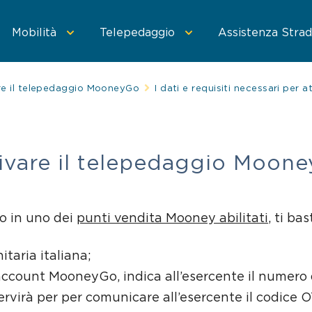
Mobilità
Telepedaggio
Assistenza Strad
re il telepedaggio MooneyGo
I dati e requisiti necessari per
 MooneyGo
oneyGo
Parcheggi convenzionati
Trasporto pubblico
Sosta su strisce blu
Area C di Milano
Treni e bus
Parcheggi in st
tivare il telepedaggio Moon
o in uno dei
punti vendita Mooney abilitati
, ti ba
itaria italiana;
account MooneyGo, indica all’esercente il numero d
servirà per per comunicare all’esercente il codice 