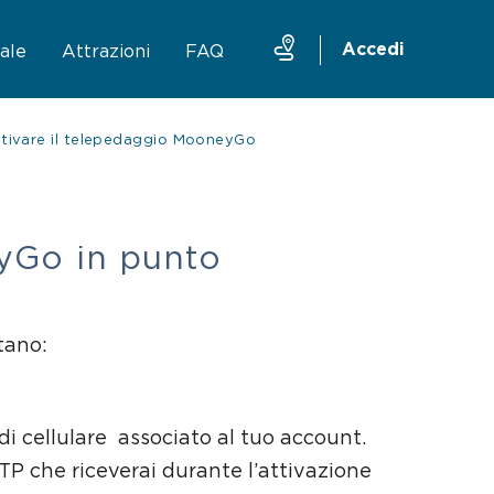
Accedi
ale
Attrazioni
FAQ
 attivare il telepedaggio MooneyGo
ruttura
Taxi
Traghetto Stretto Messina
Mobility sharing
eyGo in punto
stano:
i cellulare associato al tuo account.
OTP che riceverai durante l’attivazione