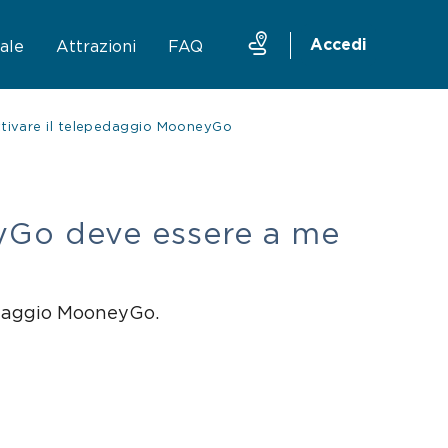
Accedi
ale
Attrazioni
FAQ
 attivare il telepedaggio MooneyGo
ruttura
Taxi
Traghetto Stretto Messina
Mobility sharing
eyGo deve essere a me
pedaggio MooneyGo.