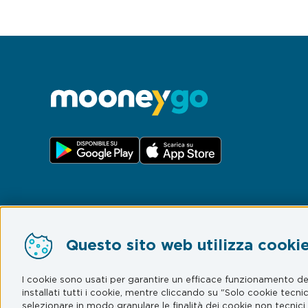
Questo sito web utilizza cookie 
Preferenze Cookie
I cookie sono usati per garantire un efficace funzionamento del 
© myCicero S.r.l.
– Società del Gruppo Mooney – P. IV
installati tutti i cookie, mentre cliccando su "Solo cookie tecni
60619 Senigallia (AN). MooneyGo è un marchio registrat
selezionare in modo granulare le finalità dei cookie non tecnici e