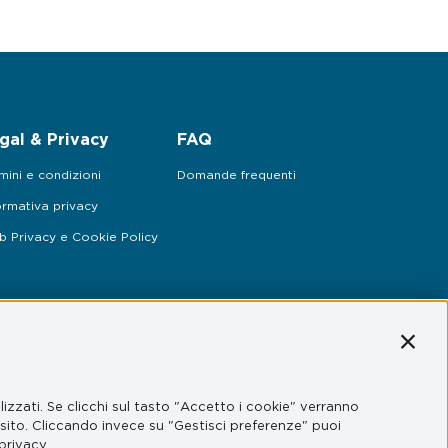
gal & Privacy
FAQ
mini e condizioni
Domande frequenti
ormativa privacy
 Privacy e Cookie Policy
Conti
izzati. Se clicchi sul tasto "Accetto i cookie" verranno
l sito. Cliccando invece su "Gestisci preferenze" puoi
privacy.