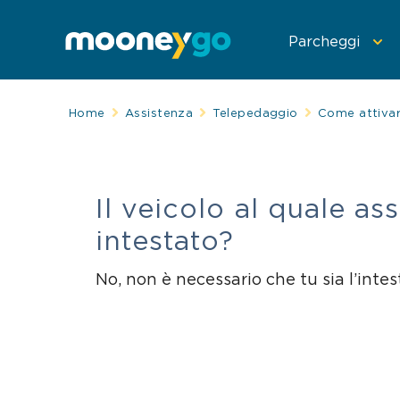
Parcheggi
Home
Assistenza
Telepedaggio
Come attiva
Parcheggia con
Spostati con Mo
Telepedaggio
Il veicolo al quale 
intestato?
No, non è necessario che tu sia l’inte