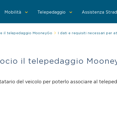
Mobilità
Telepedaggio
Assistenza Strad
re il telepedaggio MooneyGo
I dati e requisiti necessari per
 MooneyGo
oneyGo
Parcheggi convenzionati
Trasporto pubblico
Sosta su strisce blu
Area C di Milano
Treni e bus
Parcheggi in st
associo il telepedaggio Moon
statario del veicolo per poterlo associare al tele