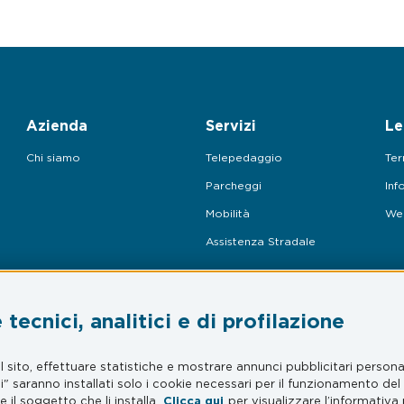
Azienda
Servizi
Le
Chi siamo
Telepedaggio
Ter
Parcheggi
Inf
Mobilità
Web
Assistenza Stradale
tecnici, analitici e di profilazione
sito, effettuare statistiche e mostrare annunci pubblicitari personal
A 12564030968 – S.S. Adriatica Sud 228/D –
ci" saranno installati solo i cookie necessari per il funzionamento de
o di proprietà di Mooney S.p.A.
 il soggetto che li installa.
Clicca qui
per visualizzare l’informativa 