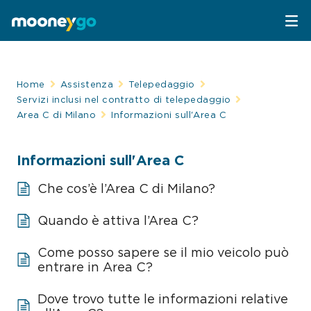
Parcheggi
Home
Assistenza
Telepedaggio
Servizi inclusi nel contratto di telepedaggio
Parcheggia con MooneyGo
Mobilità
Area C di Milano
Informazioni sull'Area C
Sosta su strisce blu
Spostati con MooneyGo
Telepedaggio
Informazioni sull'Area C
Parcheggi in struttura
Che cos’è l’Area C di Milano?
Trasporto pubblico
Telepedaggio
Assistenza Stradale
Quando è attiva l’Area C?
Treni e bus
Parcheggi convenzionati
Attrazioni
Come posso sapere se il mio veicolo può
Taxi
Area C di Milano
entrare in Area C?
FAQ
Dove trovo tutte le informazioni relative
Mobility sharing
Traghetto Stretto Messina