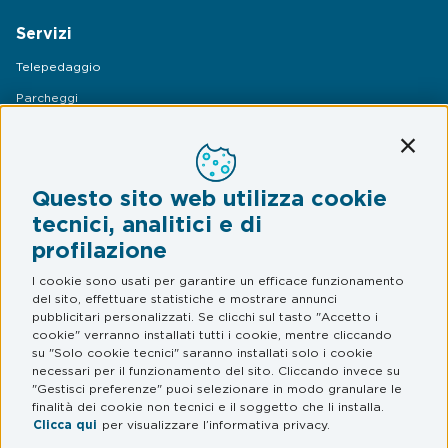
Servizi
Telepedaggio
Parcheggi
Mobilità
Conti
Assistenza Stradale
Questo sito web utilizza cookie
Legal & Privacy
tecnici, analitici e di
profilazione
Termini e condizioni
Informativa privacy
I cookie sono usati per garantire un efficace funzionamento
del sito, effettuare statistiche e mostrare annunci
Web Privacy e Cookie Policy
pubblicitari personalizzati. Se clicchi sul tasto "Accetto i
cookie" verranno installati tutti i cookie, mentre cliccando
su "Solo cookie tecnici" saranno installati solo i cookie
FAQ
necessari per il funzionamento del sito. Cliccando invece su
"Gestisci preferenze" puoi selezionare in modo granulare le
Domande frequenti
finalità dei cookie non tecnici e il soggetto che li installa.
Clicca qui
per visualizzare l’informativa privacy.