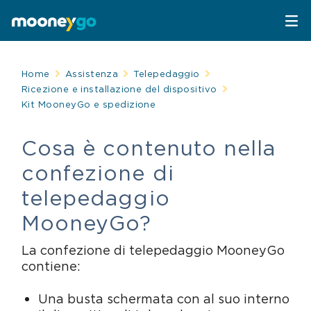
Parcheggi
Home
Assistenza
Telepedaggio
Ricezione e installazione del dispositivo
Kit MooneyGo e spedizione
Parcheggia con MooneyGo
Mobilità
Cosa è contenuto nella
Sosta su strisce blu
Spostati con MooneyGo
Telepedaggio
confezione di
Parcheggi in struttura
Trasporto pubblico
Telepedaggio
Assistenza Stradale
telepedaggio
MooneyGo?
Treni e bus
Parcheggi convenzionati
Attrazioni
La confezione di telepedaggio MooneyGo
Taxi
Area C di Milano
contiene:
FAQ
Una busta schermata con al suo interno
Mobility sharing
Traghetto Stretto Messina