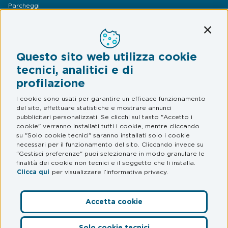
Parcheggi
Mobilità
Conti
Assistenza Stradale
Questo sito web utilizza cookie
Legal & Privacy
tecnici, analitici e di
profilazione
Termini e condizioni
Informativa privacy
I cookie sono usati per garantire un efficace funzionamento
del sito, effettuare statistiche e mostrare annunci
Web Privacy e Cookie Policy
pubblicitari personalizzati. Se clicchi sul tasto "Accetto i
cookie" verranno installati tutti i cookie, mentre cliccando
su "Solo cookie tecnici" saranno installati solo i cookie
FAQ
necessari per il funzionamento del sito. Cliccando invece su
"Gestisci preferenze" puoi selezionare in modo granulare le
Domande frequenti
finalità dei cookie non tecnici e il soggetto che li installa.
Clicca qui
per visualizzare l’informativa privacy.
Accetta cookie
Preferenze Cookie
Solo cookie tecnici