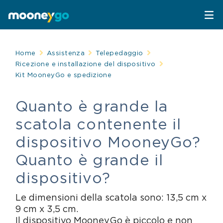
Parcheggi
Home
Assistenza
Telepedaggio
Ricezione e installazione del dispositivo
Kit MooneyGo e spedizione
Parcheggia con MooneyGo
Mobilità
Quanto è grande la
Sosta su strisce blu
Spostati con MooneyGo
Telepedaggio
scatola contenente il
Parcheggi in struttura
Trasporto pubblico
Telepedaggio
Assistenza Stradale
dispositivo MooneyGo?
Quanto è grande il
Treni e bus
Parcheggi convenzionati
Attrazioni
dispositivo?
Taxi
Area C di Milano
FAQ
Le dimensioni della scatola sono: 13,5 cm x
9 cm x 3,5 cm.
Mobility sharing
Traghetto Stretto Messina
Il dispositivo MooneyGo è piccolo e non