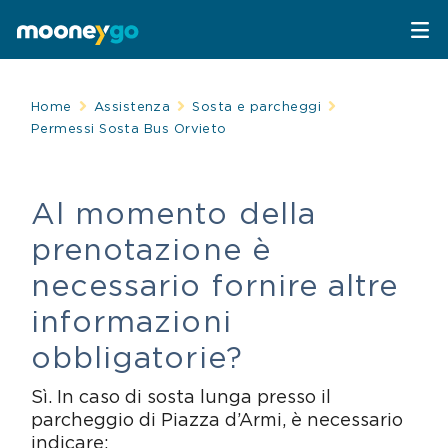
Parcheggi
Home
Assistenza
Sosta e parcheggi
Permessi Sosta Bus Orvieto
Parcheggia con MooneyGo
Mobilità
Al momento della
Sosta su strisce blu
Spostati con MooneyGo
Telepedaggio
prenotazione è
Parcheggi in struttura
Trasporto pubblico
Telepedaggio
Assistenza Stradale
necessario fornire altre
informazioni
Treni e bus
Parcheggi convenzionati
Attrazioni
obbligatorie?
Taxi
Area C di Milano
FAQ
Sì. In caso di sosta lunga presso il
parcheggio di Piazza d’Armi, è necessario
Mobility sharing
Traghetto Stretto Messina
indicare: