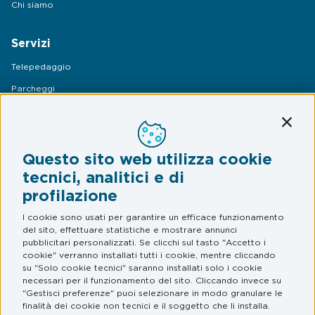
Chi siamo
Servizi
Telepedaggio
Parcheggi
Mobilità
Conti
Assistenza Stradale
Questo sito web utilizza cookie
Legal & Privacy
tecnici, analitici e di
profilazione
Termini e condizioni
Informativa privacy
I cookie sono usati per garantire un efficace funzionamento
del sito, effettuare statistiche e mostrare annunci
Web Privacy e Cookie Policy
pubblicitari personalizzati. Se clicchi sul tasto "Accetto i
cookie" verranno installati tutti i cookie, mentre cliccando
su "Solo cookie tecnici" saranno installati solo i cookie
FAQ
necessari per il funzionamento del sito. Cliccando invece su
"Gestisci preferenze" puoi selezionare in modo granulare le
Domande frequenti
finalità dei cookie non tecnici e il soggetto che li installa.