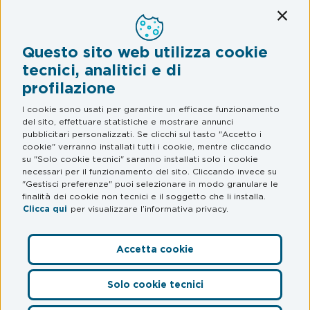
Mobilità
Conti
Assistenza Stradale
Questo sito web utilizza cookie
Legal & Privacy
tecnici, analitici e di
profilazione
Termini e condizioni
Informativa privacy
I cookie sono usati per garantire un efficace funzionamento
del sito, effettuare statistiche e mostrare annunci
Web Privacy e Cookie Policy
pubblicitari personalizzati. Se clicchi sul tasto "Accetto i
cookie" verranno installati tutti i cookie, mentre cliccando
su "Solo cookie tecnici" saranno installati solo i cookie
FAQ
necessari per il funzionamento del sito. Cliccando invece su
"Gestisci preferenze" puoi selezionare in modo granulare le
Domande frequenti
finalità dei cookie non tecnici e il soggetto che li installa.
Clicca qui
per visualizzare l’informativa privacy.
Accetta cookie
Preferenze Cookie
Solo cookie tecnici
© myCicero S.r.l.
– Società del Gruppo Mooney – P. IVA