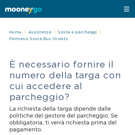
Parcheggi
Home
Assistenza
Sosta e parcheggi
Permessi Sosta Bus Orvieto
Parcheggia con MooneyGo
Mobilità
È necessario fornire il
Sosta su strisce blu
Spostati con MooneyGo
Telepedaggio
numero della targa con
Parcheggi in struttura
Trasporto pubblico
Telepedaggio
Assistenza Stradale
cui accedere al
parcheggio?
Treni e bus
Parcheggi convenzionati
Attrazioni
La richiesta della targa dipende dalle
Taxi
Area C di Milano
politiche del gestore del parcheggio. Se
FAQ
obbligatoria, ti verrà richiesta prima del
pagamento.
Mobility sharing
Traghetto Stretto Messina