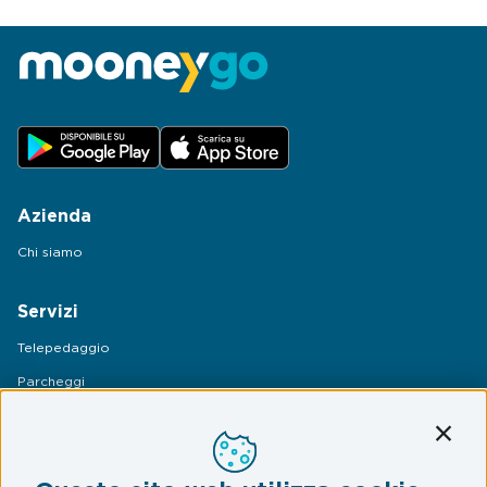
Azienda
Chi siamo
Servizi
Telepedaggio
Parcheggi
Mobilità
Conti
Assistenza Stradale