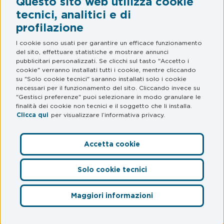
Questo sito web utilizza cookie
Legal & Privacy
tecnici, analitici e di
profilazione
Termini e condizioni
Informativa privacy
I cookie sono usati per garantire un efficace funzionamento
del sito, effettuare statistiche e mostrare annunci
Web Privacy e Cookie Policy
pubblicitari personalizzati. Se clicchi sul tasto "Accetto i
cookie" verranno installati tutti i cookie, mentre cliccando
su "Solo cookie tecnici" saranno installati solo i cookie
FAQ
necessari per il funzionamento del sito. Cliccando invece su
"Gestisci preferenze" puoi selezionare in modo granulare le
Domande frequenti
finalità dei cookie non tecnici e il soggetto che li installa.
Clicca qui
per visualizzare l’informativa privacy.
Accetta cookie
Preferenze Cookie
Solo cookie tecnici
© myCicero S.r.l.
– Società del Gruppo Mooney – P. IVA
12564030968 – S.S. Adriatica Sud 228/D –
Maggiori informazioni
Accedi
60619 Senigallia (AN). MooneyGo è un marchio registrato di
proprietà di Mooney S.p.A.