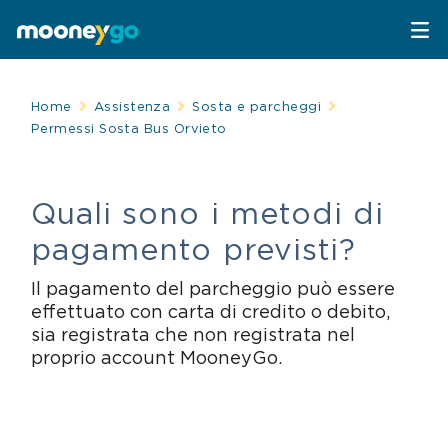
Parcheggi
Home
Assistenza
Sosta e parcheggi
Permessi Sosta Bus Orvieto
Parcheggia con MooneyGo
Mobilità
Quali sono i metodi di
Sosta su strisce blu
Spostati con MooneyGo
Telepedaggio
pagamento previsti?
Parcheggi in struttura
Trasporto pubblico
Telepedaggio
Assistenza Stradale
Il pagamento del parcheggio può essere
effettuato con carta di credito o debito,
Treni e bus
Parcheggi convenzionati
Attrazioni
sia registrata che non registrata nel
proprio account MooneyGo.
Taxi
Area C di Milano
FAQ
Mobility sharing
Traghetto Stretto Messina