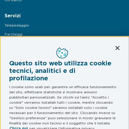
Servizi
Telepedaggio
Parcheggi
Mobilità
Conti
Assistenza Stradale
Questo sito web utilizza cookie
Legal & Privacy
tecnici, analitici e di
profilazione
Termini e condizioni
Informativa privacy
I cookie sono usati per garantire un efficace funzionamento
del sito, effettuare statistiche e mostrare annunci
Web Privacy e Cookie Policy
pubblicitari personalizzati. Se clicchi sul tasto "Accetto i
cookie" verranno installati tutti i cookie, mentre cliccando
su "Solo cookie tecnici" saranno installati solo i cookie
FAQ
necessari per il funzionamento del sito. Cliccando invece su
"Gestisci preferenze" puoi selezionare in modo granulare le
Domande frequenti
finalità dei cookie non tecnici e il soggetto che li installa.
Clicca qui
per visualizzare l’informativa privacy.