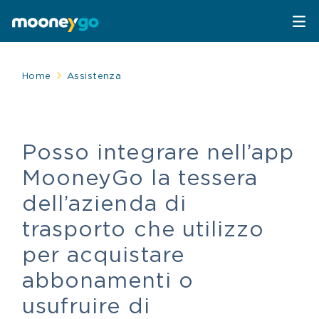
Parcheggi
Home
Assistenza
Parcheggia con MooneyGo
Mobilità
Posso integrare nell’app
Sosta su strisce blu
Spostati con MooneyGo
Telepedaggio
MooneyGo la tessera
Parcheggi in struttura
Trasporto pubblico
Telepedaggio
Assistenza Stradale
dell’azienda di
trasporto che utilizzo
Treni e bus
Parcheggi convenzionati
Attrazioni
per acquistare
Taxi
Area C di Milano
abbonamenti o
FAQ
usufruire di
Mobility sharing
Traghetto Stretto Messina