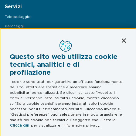
Servizi
Telepedaggio
Parcheggi
Mobilità
Conti
Assistenza Stradale
Questo sito web utilizza cookie
Legal & Privacy
tecnici, analitici e di
profilazione
Termini e condizioni
Informativa privacy
I cookie sono usati per garantire un efficace funzionamento
del sito, effettuare statistiche e mostrare annunci
Web Privacy e Cookie Policy
pubblicitari personalizzati. Se clicchi sul tasto "Accetto i
cookie" verranno installati tutti i cookie, mentre cliccando
su "Solo cookie tecnici" saranno installati solo i cookie
FAQ
necessari per il funzionamento del sito. Cliccando invece su
"Gestisci preferenze" puoi selezionare in modo granulare le
Domande frequenti
finalità dei cookie non tecnici e il soggetto che li installa.
Clicca qui
per visualizzare l’informativa privacy.