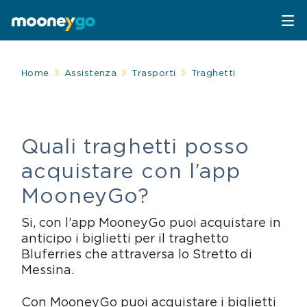
Parcheggi
Home
Assistenza
Trasporti
Traghetti
Parcheggia con MooneyGo
Mobilità
Quali traghetti posso
Sosta su strisce blu
Spostati con MooneyGo
Telepedaggio
acquistare con l’app
Parcheggi in struttura
Trasporto pubblico
Telepedaggio
Assistenza Stradale
MooneyGo?
Si, con l’app MooneyGo puoi acquistare in
Treni e bus
Parcheggi convenzionati
Attrazioni
anticipo i biglietti per il traghetto
Bluferries che attraversa lo Stretto di
Taxi
Area C di Milano
FAQ
Messina.
Mobility sharing
Traghetto Stretto Messina
Con MooneyGo puoi acquistare i biglietti