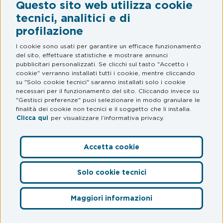
Questo sito web utilizza cookie
Legal & Privacy
tecnici, analitici e di
profilazione
Termini e condizioni
Informativa privacy
I cookie sono usati per garantire un efficace funzionamento
del sito, effettuare statistiche e mostrare annunci
Web Privacy e Cookie Policy
pubblicitari personalizzati. Se clicchi sul tasto "Accetto i
cookie" verranno installati tutti i cookie, mentre cliccando
su "Solo cookie tecnici" saranno installati solo i cookie
FAQ
necessari per il funzionamento del sito. Cliccando invece su
"Gestisci preferenze" puoi selezionare in modo granulare le
Domande frequenti
finalità dei cookie non tecnici e il soggetto che li installa.
Clicca qui
per visualizzare l’informativa privacy.
Accetta cookie
Preferenze Cookie
Solo cookie tecnici
© myCicero S.r.l.
– Società del Gruppo Mooney – P. IVA
12564030968 – S.S. Adriatica Sud 228/D –
Maggiori informazioni
Accedi
60619 Senigallia (AN). MooneyGo è un marchio registrato di
proprietà di Mooney S.p.A.