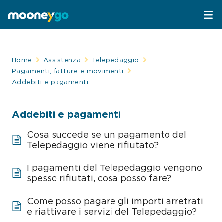
Parcheggi
Home
Assistenza
Telepedaggio
Pagamenti, fatture e movimenti
Parcheggia con MooneyGo
Mobilità
Addebiti e pagamenti
Sosta su strisce blu
Spostati con MooneyGo
Telepedaggio
Addebiti e pagamenti
Parcheggi in struttura
Cosa succede se un pagamento del
Trasporto pubblico
Telepedaggio
Assistenza Stradale
Telepedaggio viene rifiutato?
Treni e bus
Parcheggi convenzionati
Attrazioni
I pagamenti del Telepedaggio vengono
spesso rifiutati, cosa posso fare?
Taxi
Area C di Milano
FAQ
Come posso pagare gli importi arretrati
e riattivare i servizi del Telepedaggio?
Mobility sharing
Traghetto Stretto Messina