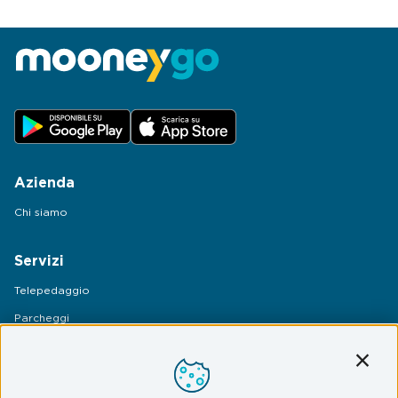
Azienda
Chi siamo
Servizi
Telepedaggio
Parcheggi
Mobilità
Conti
Assistenza Stradale