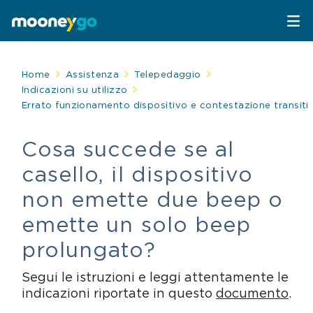
Parcheggi
Home
Assistenza
Telepedaggio
Indicazioni su utilizzo
Errato funzionamento dispositivo e contestazione transiti
Parcheggia con MooneyGo
Mobilità
Cosa succede se al
Sosta su strisce blu
Spostati con MooneyGo
Telepedaggio
casello, il dispositivo
Parcheggi in struttura
Trasporto pubblico
Telepedaggio
Assistenza Stradale
non emette due beep o
emette un solo beep
Treni e bus
Parcheggi convenzionati
Attrazioni
prolungato?
Taxi
Area C di Milano
FAQ
Segui le istruzioni e leggi attentamente le
indicazioni riportate in questo
documento
.
Mobility sharing
Traghetto Stretto Messina