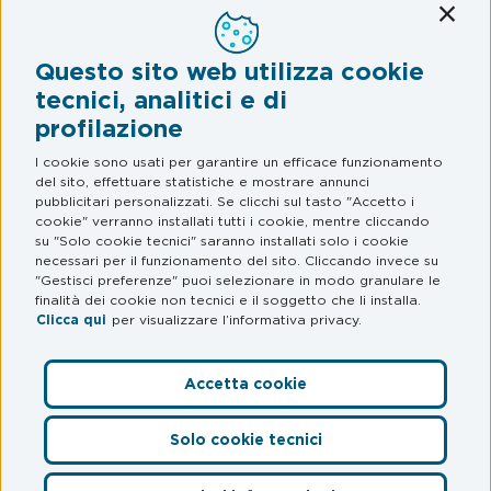
Conti
Assistenza Stradale
Questo sito web utilizza cookie
Legal & Privacy
tecnici, analitici e di
profilazione
Termini e condizioni
Informativa privacy
I cookie sono usati per garantire un efficace funzionamento
del sito, effettuare statistiche e mostrare annunci
Web Privacy e Cookie Policy
pubblicitari personalizzati. Se clicchi sul tasto "Accetto i
cookie" verranno installati tutti i cookie, mentre cliccando
su "Solo cookie tecnici" saranno installati solo i cookie
FAQ
necessari per il funzionamento del sito. Cliccando invece su
"Gestisci preferenze" puoi selezionare in modo granulare le
Domande frequenti
finalità dei cookie non tecnici e il soggetto che li installa.
Clicca qui
per visualizzare l’informativa privacy.
Accetta cookie
Preferenze Cookie
Solo cookie tecnici
© myCicero S.r.l.
– Società del Gruppo Mooney – P. IVA