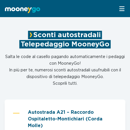
Parcheggi
Sconti autostradali
Telepedaggio MooneyGo
Parcheggia con MooneyGo
Mobilità
Salta le code al casello pagando automaticamente i pedaggi
Sosta su strisce blu
Spostati con MooneyGo
Telepedaggio
con MooneyGo!
In più per te, numerosi sconti autostradali usufruibili con il
dispositivo di telepedaggio MooneyGo.
Parcheggi in struttura
Trasporto pubblico
Telepedaggio
Assistenza Stradale
Scoprili tutti.
Treni e bus
Parcheggi convenzionati
Attrazioni
Taxi
Area C di Milano
Autostrada A21 – Raccordo
FAQ
Ospitaletto-Montichiari (Corda
Mobility sharing
Molle)
Traghetto Stretto Messina