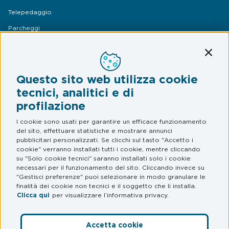
Telepedaggio
Parcheggi
Mobilità
Conti
Assistenza Stradale
Questo sito web utilizza cookie
Legal & Privacy
tecnici, analitici e di
profilazione
Termini e condizioni
Informativa privacy
I cookie sono usati per garantire un efficace funzionamento
del sito, effettuare statistiche e mostrare annunci
Web Privacy e Cookie Policy
pubblicitari personalizzati. Se clicchi sul tasto "Accetto i
cookie" verranno installati tutti i cookie, mentre cliccando
su "Solo cookie tecnici" saranno installati solo i cookie
FAQ
necessari per il funzionamento del sito. Cliccando invece su
"Gestisci preferenze" puoi selezionare in modo granulare le
Domande frequenti
finalità dei cookie non tecnici e il soggetto che li installa.
Clicca qui
per visualizzare l’informativa privacy.
Accetta cookie